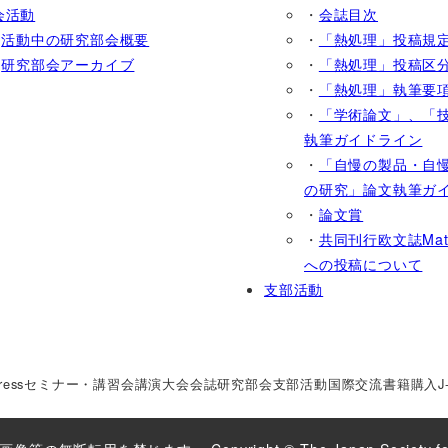
会活動
・
会誌目次
・
活動中の研究部会概要
・
「熱処理」投稿規
・
研究部会アーカイブ
・
「熱処理」投稿区
・
「熱処理」執筆要
・
「学術論文」、「
執筆ガイドライン
・
「自慢の製品・自
の研究」論文執筆ガ
・
論文賞
・
共同刊行欧文誌Mater.
への投稿について
支部活動
ress
セミナー・講習会
講演大会
会誌
研究部会
支部活動
国際交流
書籍購入
J