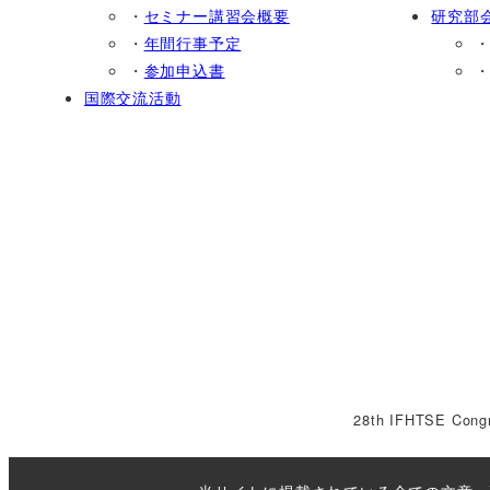
・
セミナー講習会概要
研究部
・
年間行事予定
・
参加申込書
国際交流活動
28th IFHTSE Cong