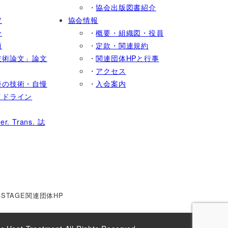
・
協会出版図書紹介
定
協会情報
分
・
概要・組織図・役員
項
・
定款・関連規約
技術論文」論文
・
関連団体HPと行事
・
アクセス
慢の技術・自慢
・
入会案内
イドライン
 Trans. 誌
-STAGE
関連団体HP