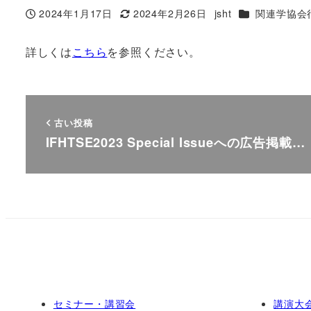
カテゴリー
2024年1月17日
2024年2月26日
jsht
関連学協会
投稿日
更新日
著
者
詳しくは
こちら
を参照ください。
古い投稿
IFHTSE2023 Special Issueへの広告掲載…
セミナー・講習会
講演大