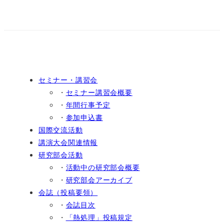
セミナー・講習会
・
セミナー講習会概要
・
年間行事予定
・
参加申込書
国際交流活動
講演大会関連情報
研究部会活動
・
活動中の研究部会概要
・
研究部会アーカイブ
会誌（投稿要領）
・
会誌目次
・
「熱処理」投稿規定