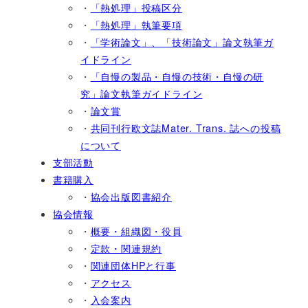
・
「熱処理」投稿区分
・
「熱処理」執筆要項
・
「学術論文」、「技術論文」論文執筆ガ
イドライン
・
「自慢の製品・自慢の技術・自慢の研
究」論文執筆ガイドライン
・
論文賞
・
共同刊行欧文誌Mater. Trans. 誌への投稿
について
支部活動
書籍購入
・
協会出版図書紹介
協会情報
・
概要・組織図・役員
・
定款・関連規約
・
関連団体HPと行事
・
アクセス
・
入会案内