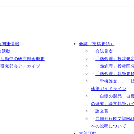
会関連情報
会誌（投稿要領）
会活動
・
会誌目次
・
活動中の研究部会概要
・
「熱処理」投稿規
・
研究部会アーカイブ
・
「熱処理」投稿区
・
「熱処理」執筆要
・
「学術論文」、「
執筆ガイドライン
・
「自慢の製品・自
の研究」論文執筆ガ
・
論文賞
・
共同刊行欧文誌Mater.
への投稿について
支部活動