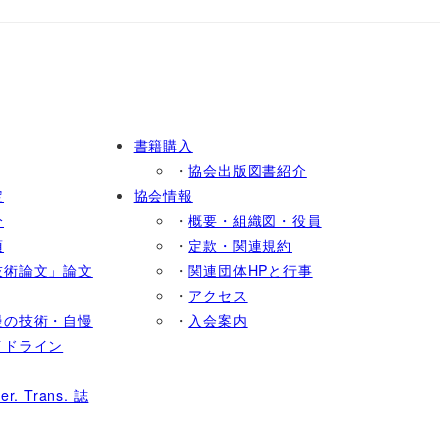
書籍購入
・
協会出版図書紹介
定
協会情報
分
・
概要・組織図・役員
項
・
定款・関連規約
技術論文」論文
・
関連団体HPと行事
・
アクセス
慢の技術・自慢
・
入会案内
イドライン
 Trans. 誌