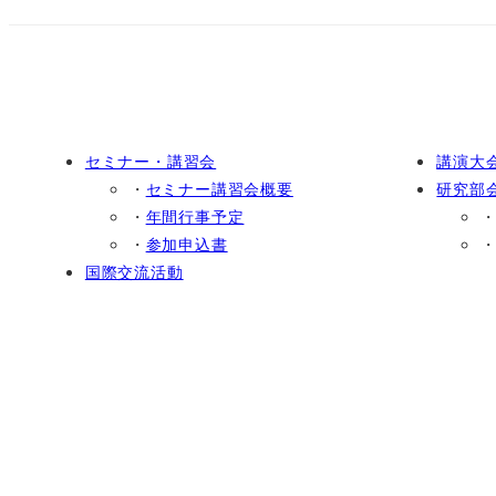
セミナー・講習会
講演大
・
セミナー講習会概要
研究部
・
年間行事予定
・
参加申込書
国際交流活動